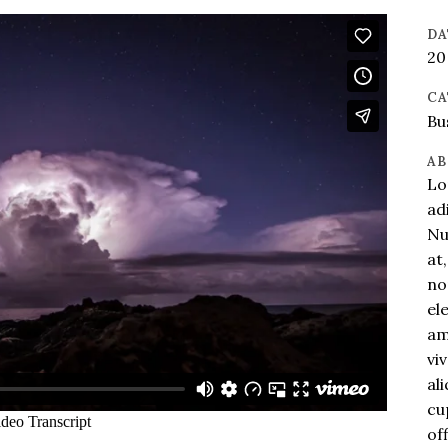
DA
20
CA
Bu
AB
Lo
ad
Nu
at
no
el
am
vi
al
cu
of