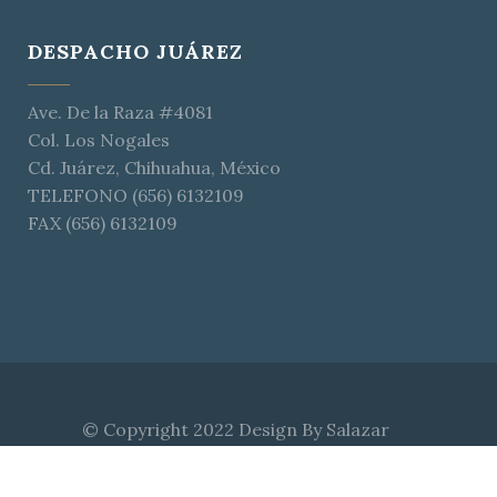
DESPACHO JUÁREZ
Ave. De la Raza #4081
Col. Los Nogales
Cd. Juárez, Chihuahua, México
TELEFONO (656) 6132109
FAX (656) 6132109
© Copyright 2022 Design By
Salazar
Consultores
AVISO DE PRIVACIDAD